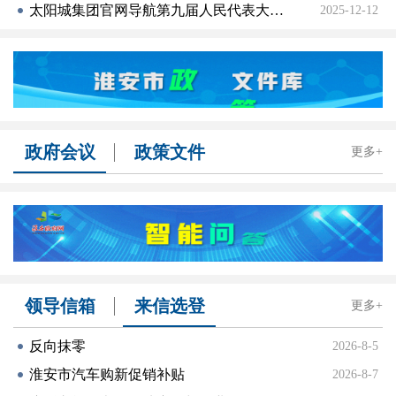
太阳城集团官网导航第九届人民代表大会常务委员会公告（第17号）
2025-12-12
政府会议
政策文件
更多+
领导信箱
来信选登
更多+
反向抹零
2026-8-5
淮安市汽车购新促销补贴
2026-8-7