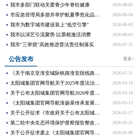
我市多部门联动关爱青少年脊柱健康
2026-08-05
市应急管理局多措并举护航夏季危化品生产
2026-08-04
我市为数字城市建设装上"低空引擎"
2026-08-03
我市以演艺引流聚势 以票根激活消费
2026-08-03
我市"三举措"高效推进普法责任制落实
2026-07-31
公告发布
更多+
《关于南京至淮安城际铁路淮安段线路安全保护区划定的通告（草案）》征求意见公告
2026-07-21
太阳城集团官网导航关于2025年度法治政府建设情况的报告
2026-03-19
关于公布太阳城集团官网导航2026年度重大行政决策事项目录的通知
2026-03-19
《太阳城集团官网导航淮扬菜传承发展促进条例（草案）》征求意见公告
2026-03-13
关于公开征求《市政府关于公布太阳城集团官网导航所辖各县区征地区片综合地价执行标准的通知（征求意见稿）》意见建议的公告
2026-01-27
第二轮中央生态环境保护督察报告整改公示
2026-01-21
关于公开征求废止《太阳城集团官网导航地下水资源管理办法》意见的公告
2026-01-06