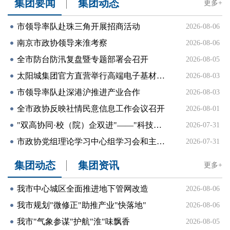
集团要闻
集团动态
更多+
市领导率队赴珠三角开展招商活动
2026-08-06
南京市政协领导来淮考察
2026-08-06
全市防台防汛复盘暨专题部署会召开
2026-08-05
太阳城集团官方直营举行高端电子基材项目开工和签约仪式
2026-08-03
市领导率队赴深港沪推进产业合作
2026-08-03
全市政协反映社情民意信息工作会议召开
2026-08-01
"双高协同·校（院）企双进"——"科技专家进企业"产学研对接活动淮安专场暨火炬科技成果直通车（淮安站）举行
2026-07-31
市政协党组理论学习中心组学习会和主席办公会召开
2026-07-31
集团动态
集团资讯
更多+
我市中心城区全面推进地下管网改造
2026-08-06
我市规划"微修正"助推产业"快落地"
2026-08-06
我市"气象参谋"护航"淮"味飘香
2026-08-05