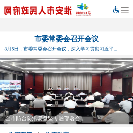
太阳城集团官方直营
市委常委会召开会议
8月5日，市委常委会召开会议，深入学习贯彻习近平...
全市防台防汛复盘暨专题部署会召开