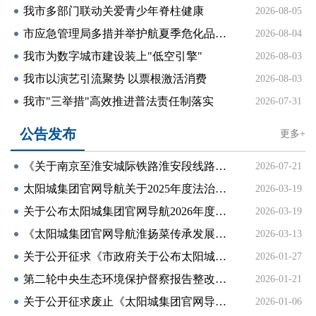
我市多部门联动关爱青少年脊柱健康
2026-08-05
市应急管理局多措并举护航夏季危化品生产
2026-08-04
我市为数字城市建设装上"低空引擎"
2026-08-03
我市以演艺引流聚势 以票根激活消费
2026-08-03
我市"三举措"高效推进普法责任制落实
2026-07-31
公告发布
更多+
《关于南京至淮安城际铁路淮安段线路安全保护区划定的通告（草案）》征求意见公告
2026-07-21
太阳城集团官网导航关于2025年度法治政府建设情况的报告
2026-03-19
关于公布太阳城集团官网导航2026年度重大行政决策事项目录的通知
2026-03-19
《太阳城集团官网导航淮扬菜传承发展促进条例（草案）》征求意见公告
2026-03-13
关于公开征求《市政府关于公布太阳城集团官网导航所辖各县区征地区片综合地价执行标准的通知（征求意见稿）》意见建议的公告
2026-01-27
第二轮中央生态环境保护督察报告整改公示
2026-01-21
关于公开征求废止《太阳城集团官网导航地下水资源管理办法》意见的公告
2026-01-06