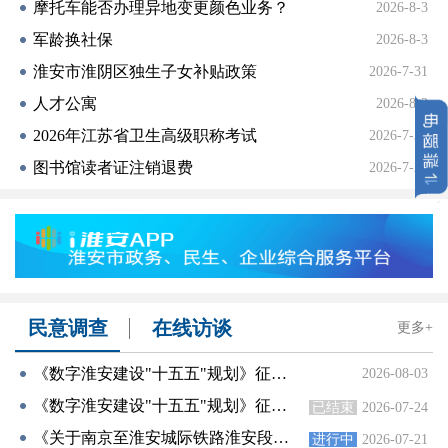
摩托车能否办理异地变更颜色业务？
2026-8-3
军龄换社保
2026-8-3
淮安市淮阴区独生子女补贴政策
2026-7-31
人才公寓
2026-8-3
2026年江苏省卫生高级职称考试
2026-7-31
图书馆读者证注销退费
2026-7-29
民意调查
在线访谈
更多+
《数字淮安建设"十五五"规划》征求意见结果反馈
2026-08-03
《数字淮安建设"十五五"规划》征求意见公告
已结束
2026-07-24
《关于南京至淮安城际铁路淮安段线路安全保护区划定的通告（草案）》征求意见公告
进行中
2026-07-21