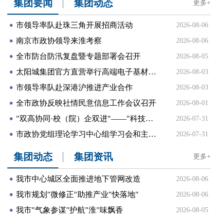
集团要闻
集团动态
更多+
市领导率队赴珠三角开展招商活动
2026-08-06
南京市政协领导来淮考察
2026-08-06
全市防台防汛复盘暨专题部署会召开
2026-08-05
太阳城集团官方直营举行高端电子基材项目开工和签约仪式
2026-08-03
市领导率队赴深港沪推进产业合作
2026-08-03
全市政协反映社情民意信息工作会议召开
2026-08-01
"双高协同·校（院）企双进"——"科技专家进企业"产学研对接活动淮安专场暨火炬科技成果直通车（淮安站）举行
2026-07-31
市政协党组理论学习中心组学习会和主席办公会召开
2026-07-31
集团动态
集团资讯
更多+
我市中心城区全面推进地下管网改造
2026-08-06
我市规划"微修正"助推产业"快落地"
2026-08-06
我市"气象参谋"护航"淮"味飘香
2026-08-05