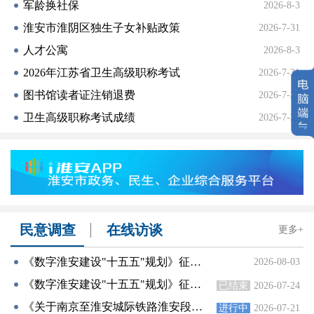
军龄换社保
2026-8-3
淮安市淮阴区独生子女补贴政策
2026-7-31
人才公寓
2026-8-3
2026年江苏省卫生高级职称考试
2026-7-31
图书馆读者证注销退费
2026-7-29
卫生高级职称考试成绩
2026-7-28
民意调查
在线访谈
更多+
《数字淮安建设"十五五"规划》征求意见结果反馈
2026-08-03
《数字淮安建设"十五五"规划》征求意见公告
已结束
2026-07-24
《关于南京至淮安城际铁路淮安段线路安全保护区划定的通告（草案）》征求意见公告
进行中
2026-07-21