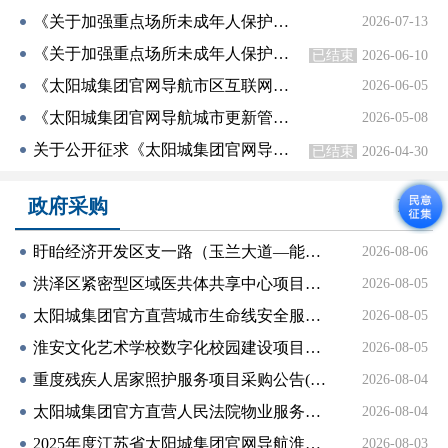
《关于加强重点场所未成年人保护的决定（草案）》公开征求意见结果反馈
2026-07-13
《关于加强重点场所未成年人保护的决定（草案）》征求意见公告
已结束
2026-06-10
《太阳城集团官网导航市区互联网租赁车辆规范停放跟踪管理和日常养护相关管理规定（征求意见稿）》公开征求意见结果反馈
2026-06-05
《太阳城集团官网导航城市更新管理办法》（征求意见稿）公开征求意见结果反馈
2026-05-08
关于公开征求《太阳城集团官网导航市区互联网租赁车辆规范停放跟踪管理和日常养护相关管理规定（征求意见稿）》意见的公告
已结束
2026-04-30
政府采购
更多+
盱眙经济开发区支一路（玉兰大道—能拓鑫工段）建设工程采购公告
2026-08-06
洪泽区紧密型区域医共体共享中心项目采购公告
2026-08-05
太阳城集团官方直营城市生命线安全服务招标公告
2026-08-05
淮安文化艺术学校数字化校园建设项目采购公告
2026-08-05
重度残疾人居家照护服务项目采购公告(三)
2026-08-04
太阳城集团官方直营人民法院物业服务及诉讼服务外包采购项目采购公告
2026-08-04
2025年度江苏省太阳城集团官网导航淮阴区三树镇高标准农田改造提升节余资金项目（超长期国债）采购公告
2026-08-03