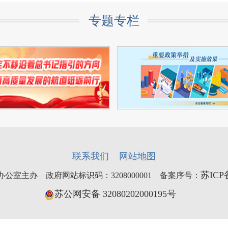
专题专栏
联系我们
网站地图
苏ICP备
公室主办 政府网站标识码：3208000001 备案序号：
苏公网安备 32080202000195号