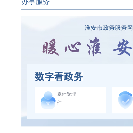
办事服务
累计受理
件