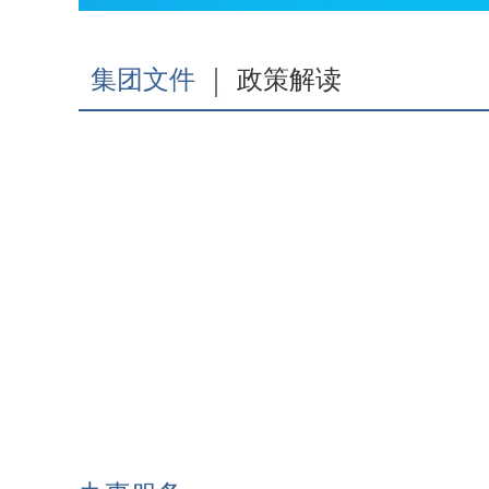
集团文件
政策解读