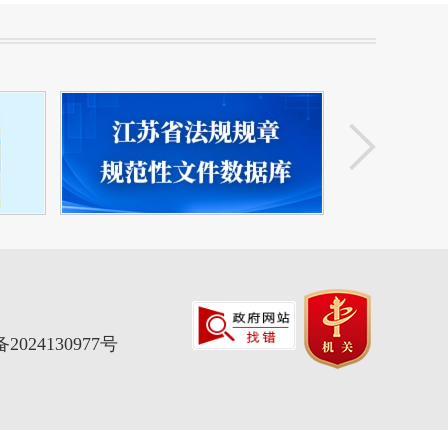
2024130977号