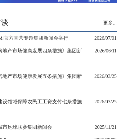
访谈
更多...
城集团官方直营专题集团新闻会举行
2026/07/01
房地产市场健康发展四条措施》集团新
2026/06/11
房地产市场健康发展五条措施》集团新
2026/03/25
建设领域保障农民工工资支付七条措施
2026/03/25
营城市足球联赛集团新闻会
2025/11/21