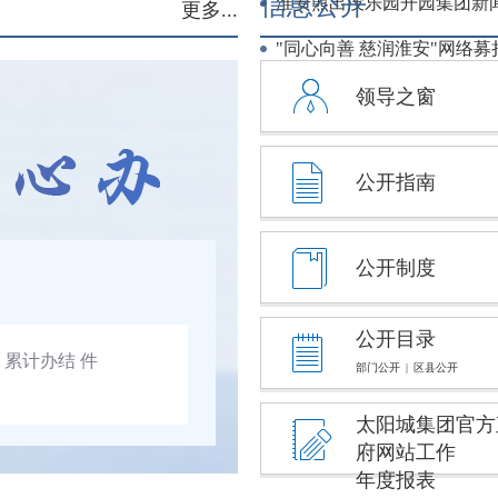
信息公开
淮安熊出没乐园开园集团新
更多...
"同心向善 慈润淮安"网络
领导之窗
公开指南
公开制度
公开目录
累计办结
件
部门公开
|
区县公开
太阳城集团官方
府网站工作
年度报表