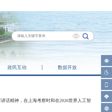
政民互动
数据开放
讲话精神，在上海考察时和在2026世界人工智