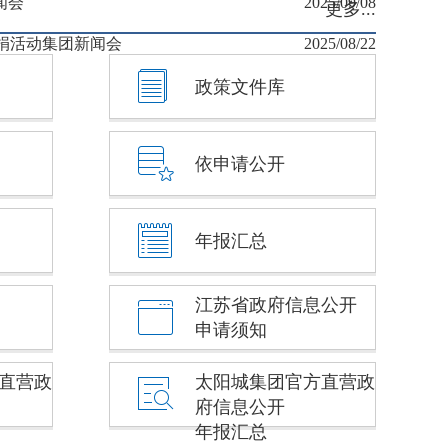
闻会
2025/09/08
更多...
募捐活动集团新闻会
2025/08/22
政策文件库
依申请公开
年报汇总
江苏省政府信息公开
申请须知
直营政
太阳城集团官方直营政
府信息公开
年报汇总