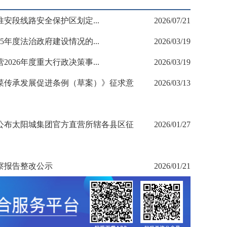
安段线路安全保护区划定...
2026/07/21
5年度法治政府建设情况的...
2026/03/19
026年度重大行政决策事...
2026/03/19
菜传承发展促进条例（草案）》征求意
2026/03/13
公布太阳城集团官方直营所辖各县区征
2026/01/27
察报告整改公示
2026/01/21
集团官方直营地下水资源管理办法》意
2026/01/06