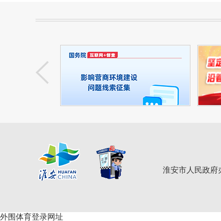
淮安市人民政府办
外围体育登录网址