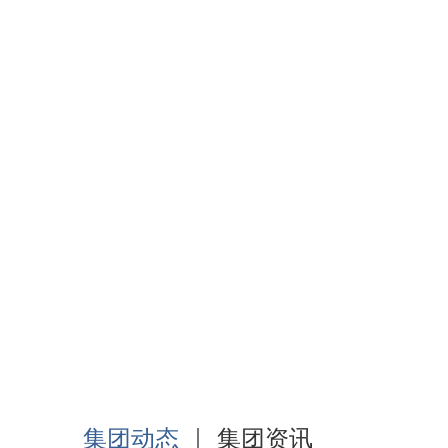
集团动态
集团资讯