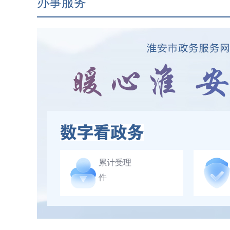
办事服务
累计受理
件