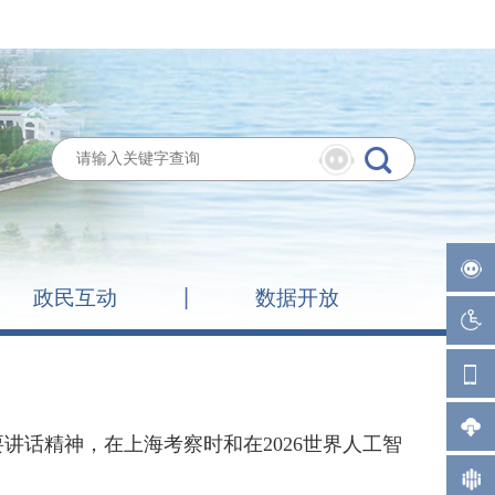
政民互动
数据开放
讲话精神，在上海考察时和在2026世界人工智