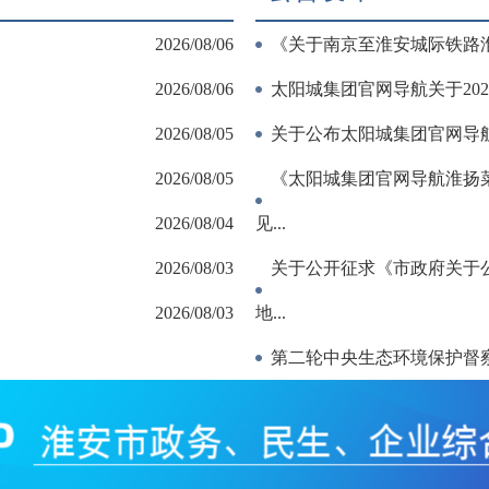
2026/08/06
《关于南京至淮安城际铁路淮
2026/08/06
太阳城集团官网导航关于202
2026/08/05
关于公布太阳城集团官网导航2
2026/08/05
《太阳城集团官网导航淮扬
2026/08/04
见...
2026/08/03
关于公开征求《市政府关于
2026/08/03
地...
第二轮中央生态环境保护督
关于公开征求废止《太阳城
见...