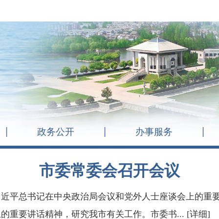
政务公开
办事服务
市委常委会召开会议
习近平总书记在中央政治局会议和党外人士座谈会上的重要
的重要讲话精神，研究我市有关工作。市委书...
[详细]