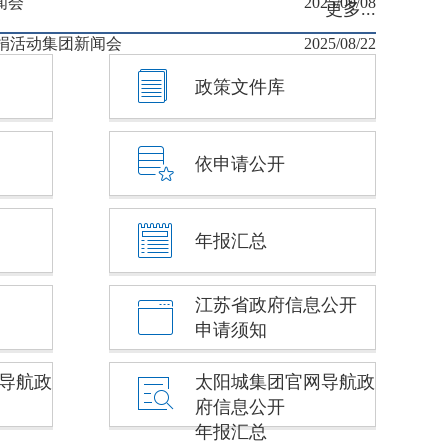
闻会
2025/09/08
更多...
募捐活动集团新闻会
2025/08/22
政策文件库
依申请公开
年报汇总
江苏省政府信息公开
申请须知
导航政
太阳城集团官网导航政
府信息公开
年报汇总