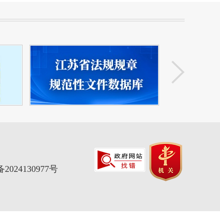
2024130977号