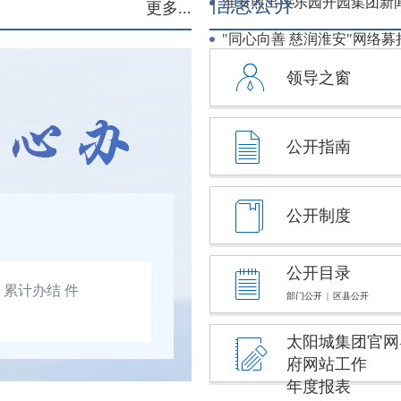
信息公开
淮安熊出没乐园开园集团新
更多...
"同心向善 慈润淮安"网络
领导之窗
公开指南
公开制度
公开目录
累计办结
件
部门公开
|
区县公开
太阳城集团官网
府网站工作
年度报表