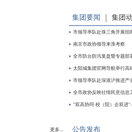
集团要闻
集团
市领导率队赴珠三角开展招
南京市政协领导来淮考察
全市防台防汛复盘暨专题部
太阳城集团官网导航举行高
市领导率队赴深港沪推进产
全市政协反映社情民意信息
"双高协同·校（院）企双进"—
公告发布
更多...