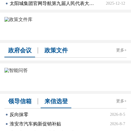
太阳城集团官网导航第九届人民代表大会常务委员会公告（第17号）
2025-12-12
政府会议
政策文件
更多+
领导信箱
来信选登
更多+
反向抹零
2026-8-5
淮安市汽车购新促销补贴
2026-8-7