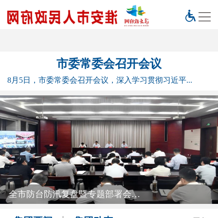
太阳城集团官方直营
市委常委会召开会议
8月5日，市委常委会召开会议，深入学习贯彻习近平...
全市防台防汛复盘暨专题部署会召开