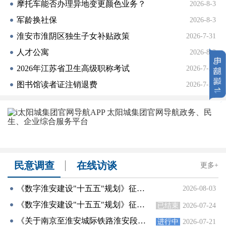
摩托车能否办理异地变更颜色业务？
2026-8-3
军龄换社保
2026-8-3
淮安市淮阴区独生子女补贴政策
2026-7-31
人才公寓
2026-8-3
2026年江苏省卫生高级职称考试
2026-7-31
图书馆读者证注销退费
2026-7-29
民意调查
在线访谈
更多+
《数字淮安建设"十五五"规划》征求意见结果反馈
2026-08-03
《数字淮安建设"十五五"规划》征求意见公告
已结束
2026-07-24
《关于南京至淮安城际铁路淮安段线路安全保护区划定的通告（草案）》征求意见公告
进行中
2026-07-21