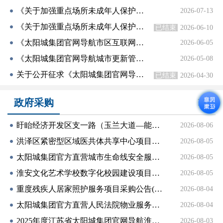
《关于加强重点场所未成年人保护的决定（草案）》公开征求意见结果反馈
2026-07-13
《关于加强重点场所未成年人保护的决定（草案）》征求意见公告
已结束
2026-06-10
《太阳城集团官网导航市区互联网租赁车辆规范停放跟踪管理和日常养护相关管理规定（征求意见稿）》公开征求意见结果反馈
2026-06-05
《太阳城集团官网导航城市更新管理办法》（征求意见稿）公开征求意见结果反馈
2026-05-08
关于公开征求《太阳城集团官网导航市区互联网租赁车辆规范停放跟踪管理和日常养护相关管理规定（征求意见稿）》意见的公告
已结束
2026-04-30
政府采购
更多+
盱眙经济开发区支一路（玉兰大道—能拓鑫工段）建设工程采购公告
2026-08-06
洪泽区紧密型区域医共体共享中心项目采购公告
2026-08-05
太阳城集团官方直营城市生命线安全服务招标公告
2026-08-05
淮安文化艺术学校数字化校园建设项目采购公告
2026-08-05
重度残疾人居家照护服务项目采购公告(三)
2026-08-04
太阳城集团官方直营人民法院物业服务及诉讼服务外包采购项目采购公告
2026-08-04
2025年度江苏省太阳城集团官网导航淮阴区三树镇高标准农田改造提升节余资金项目（超长期国债）采购公告
2026-08-03