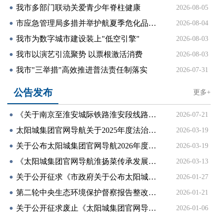
我市多部门联动关爱青少年脊柱健康
2026-08-05
市应急管理局多措并举护航夏季危化品生产
2026-08-04
我市为数字城市建设装上"低空引擎"
2026-08-03
我市以演艺引流聚势 以票根激活消费
2026-08-03
我市"三举措"高效推进普法责任制落实
2026-07-31
公告发布
更多+
《关于南京至淮安城际铁路淮安段线路安全保护区划定的通告（草案）》征求意见公告
2026-07-21
太阳城集团官网导航关于2025年度法治政府建设情况的报告
2026-03-19
关于公布太阳城集团官网导航2026年度重大行政决策事项目录的通知
2026-03-19
《太阳城集团官网导航淮扬菜传承发展促进条例（草案）》征求意见公告
2026-03-13
关于公开征求《市政府关于公布太阳城集团官网导航所辖各县区征地区片综合地价执行标准的通知（征求意见稿）》意见建议的公告
2026-01-27
第二轮中央生态环境保护督察报告整改公示
2026-01-21
关于公开征求废止《太阳城集团官网导航地下水资源管理办法》意见的公告
2026-01-06